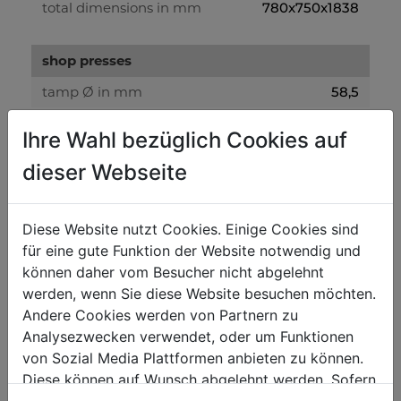
total dimensions in mm
780x750x1838
shop presses
tamp Ø in mm
58,5
Ihre Wahl bezüglich Cookies auf
weight
dieser Webseite
gross weight in kg
181
net weight in kg
170
Diese Website nutzt Cookies. Einige Cookies sind
für eine gute Funktion der Website notwendig und
packaging
können daher vom Besucher nicht abgelehnt
packaging width in mm
335
werden, wenn Sie diese Website besuchen möchten.
Andere Cookies werden von Partnern zu
packaging length in mm
1.800
Analysezwecken verwendet, oder um Funktionen
packaging height in mm
295
von Sozial Media Plattformen anbieten zu können.
Diese können auf Wunsch abgelehnt werden. Sofern
sie unsere Webseite weiter nutzen, geben Sie