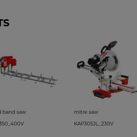
TS
d band saw
mitre saw
350_400V
KAP305JL_230V