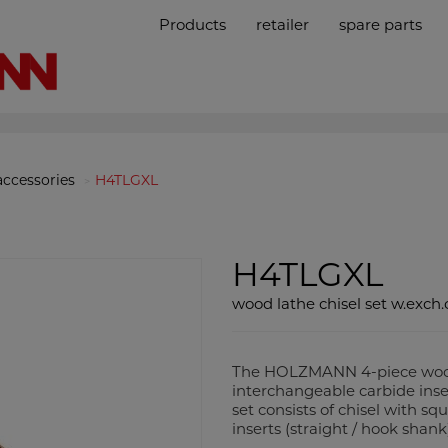
Products
retailer
spare parts
accessories
H4TLGXL
H4TLGXL
wood lathe chisel set w.exch.
The HOLZMANN 4-piece wood l
interchangeable carbide inser
set consists of chisel with sq
inserts (straight / hook sha