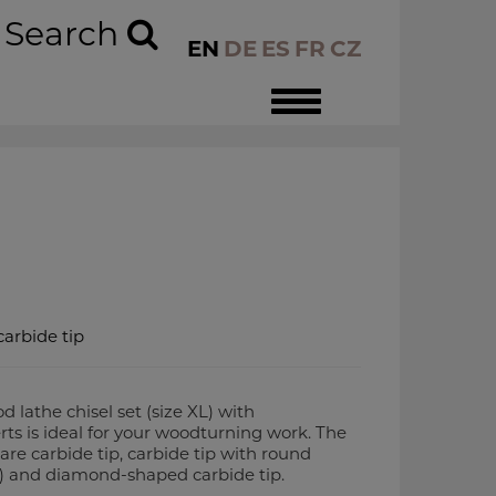
Search
EN
DE
ES
FR
CZ
Toggle
navigation
carbide tip
athe chisel set (size XL) with
ts is ideal for your woodturning work. The
uare carbide tip, carbide tip with round
nk) and diamond-shaped carbide tip.