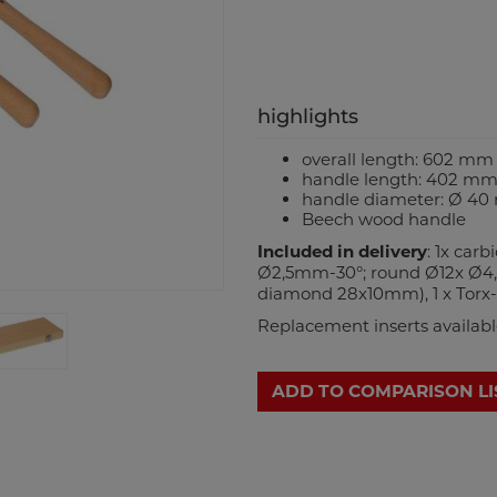
highlights
overall length: 602 mm
handle length: 402 m
handle diameter: Ø 4
Beech wood handle
Included in delivery
: 1x carb
Ø2,5mm-30°; round Ø12x Ø4,
diamond 28x10mm), 1 x Torx
Replacement inserts available
ADD TO COMPARISON LI