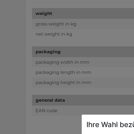
weight
gross weight in kg
net weight in kg
packaging
packaging width in mm
packaging length in mm
packaging height in mm
general data
EAN code
Ihre Wahl bez