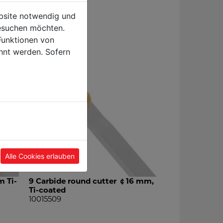
ebsite notwendig und
esuchen möchten.
Funktionen von
hnt werden. Sofern
Alle Cookies erlauben
m Ti-
9 Carbide round cutter ￠16 mm,
Ti-coated
10015509