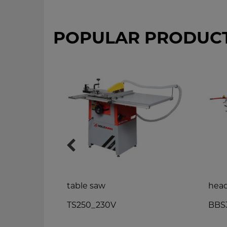
POPULAR PRODUC
r
table saw
hea
V
TS250_230V
BBS