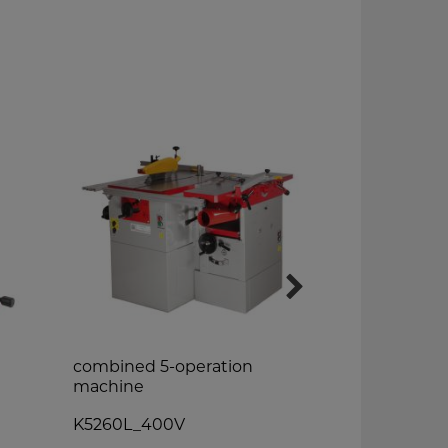
combined 5-operation
wood band
machine
HBS300J_2
K5260L_400V