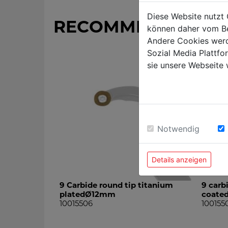
Diese Website nutzt 
RECOMMENDED PR
können daher vom Be
Andere Cookies werd
Sozial Media Plattf
sie unsere Webseite 
Notwendig
Details anzeigen
9 Carbide round tip titanium
9 carb
platedØ12mm
coate
10015506
100155