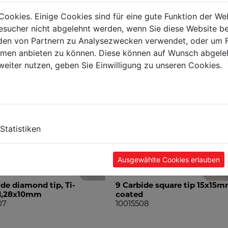
Cookies. Einige Cookies sind für eine gute Funktion der W
ODUCT ACCESSORIES
sucher nicht abgelehnt werden, wenn Sie diese Website b
en von Partnern zu Analysezwecken verwendet, oder um 
ormen anbieten zu können. Diese können auf Wunsch abgele
weiter nutzen, geben Sie Einwilligung zu unseren Cookies.
Statistiken
Ausgewählte Cookies erlauben
ide diamond tip, Ti-
9 Carbide square tip 15x15m
d,28x10mm
coated
07
10015508