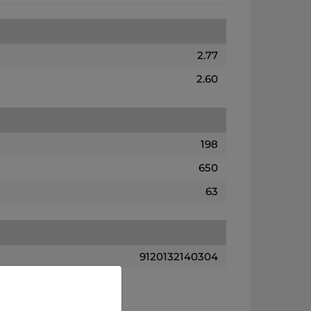
2.77
2.60
198
650
63
9120132140304