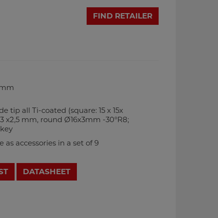
FIND RETAILER
m
0 mm
ide tip all Ti-coated (square: 15 x 15x
3 x2,5 mm, round Ø16x3mm -30°R8;
-key
 as accessories in a set of 9
ST
DATASHEET