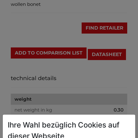
wollen bonet
FIND RETAILER
ADD TO COMPARISON LIST
DATASHEET
technical details
weight
net weight in kg
0.30
gross weight in kg
0.50
Ihre Wahl bezüglich Cookies auf
dieser Webseite