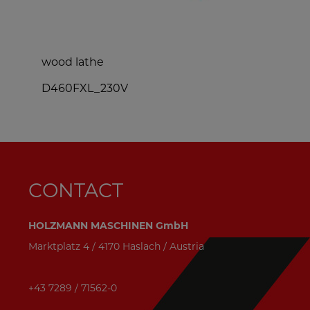
wood lathe
D460FXL_230V
CONTACT
HOLZMANN MASCHINEN GmbH
Marktplatz 4 / 4170 Haslach / Austria
+43 7289 / 71562-0