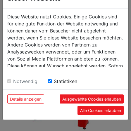
packaging
packaging height in mm
0
Diese Website nutzt Cookies. Einige Cookies sind
packaging width in mm
0
für eine gute Funktion der Website notwendig und
können daher vom Besucher nicht abgelehnt
packaging length in mm
0
werden, wenn Sie diese Website besuchen möchten.
Andere Cookies werden von Partnern zu
Analysezwecken verwendet, oder um Funktionen
von Sozial Media Plattformen anbieten zu können.
POPULAR PRODUCTS
Diese können auf Wunsch abgelehnt werden. Sofern
sie unsere Webseite weiter nutzen, geben Sie
Einwilligung zu unseren Cookies.
Notwendig
Statistiken
Details anzeigen
Ausgewählte Cookies erlauben
Alle Cookies erlauben