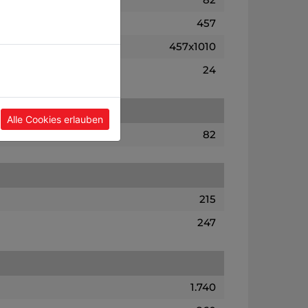
457
457x1010
24
Alle Cookies erlauben
82
215
247
1.740