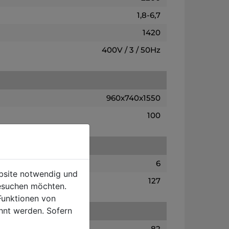
1,8-6,7
1420
400V / 3 / 50Hz
960x740x1550
100
6
ebsite notwendig und
127
esuchen möchten.
Funktionen von
hnt werden. Sofern
82