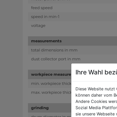
feed speed
speed in min-1
voltage
measurements
total dimensions in mm
dust collector port in mm
Ihre Wahl bez
workpiece measurements
min. workpiece thickness in mm
Diese Website nutzt 
max. workpiece thickness in mm
können daher vom Be
Andere Cookies werd
Sozial Media Plattf
grinding
sie unsere Webseite 
drum diameter in mm