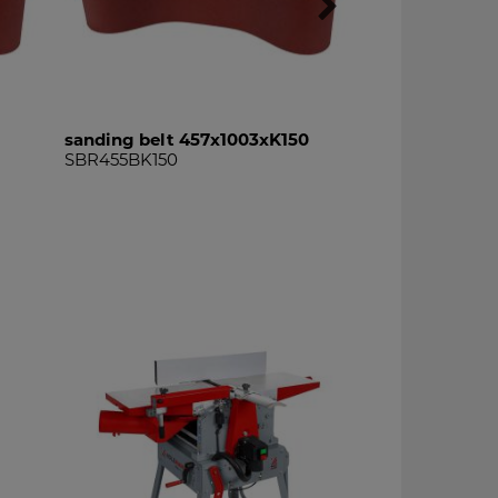
sanding belt 457x1003xK150
sanding belt 
SBR455BK150
SBR455BK180