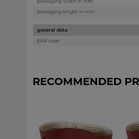
packaging width in mm
packaging length in mm
general data
EAN code
RECOMMENDED PR