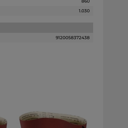
860
1.030
9120058372438