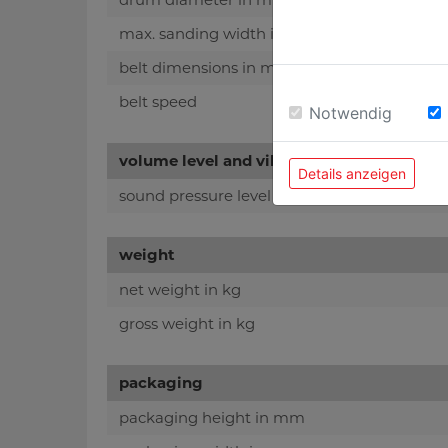
max. sanding width in mm
belt dimensions in mm
belt speed
Notwendig
volume level and vibration
Details anzeigen
sound pressure level in dB(A)
weight
net weight in kg
gross weight in kg
packaging
packaging height in mm