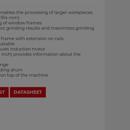
enables the processing of larger workpieces
o 914 mm)
ng of window frames
fect grinding results and maximizes grinding
n frame with extension on rails
ustable
quiet induction motor
 inch) provides information about the
ange
nding drum
on top of the machine
ST
DATASHEET