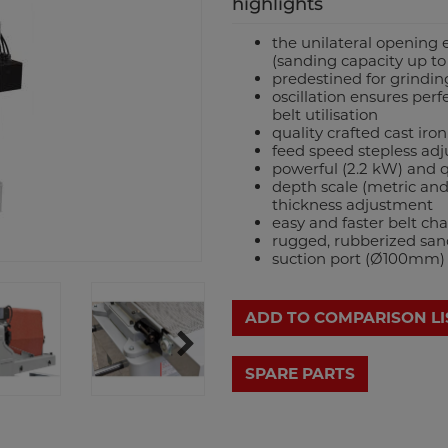
highlights
the unilateral opening 
(sanding capacity up t
predestined for grindi
oscillation ensures per
belt utilisation
quality crafted cast iro
feed speed stepless adj
powerful (2.2 kW) and 
depth scale (metric and
thickness adjustment
easy and faster belt ch
rugged, rubberized sa
suction port (Ø100mm) 
ADD TO COMPARISON LI