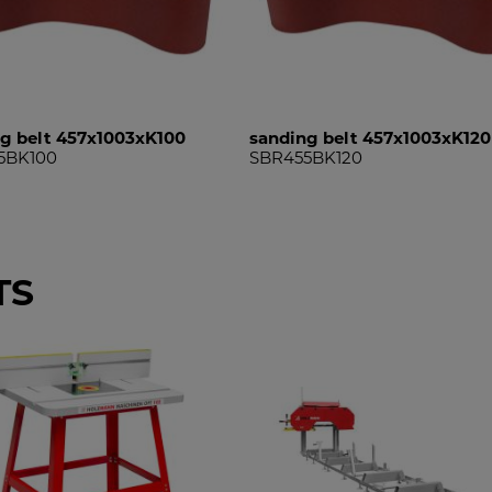
g belt 457x1003xK100
sanding belt 457x1003xK120
5BK100
SBR455BK120
TS