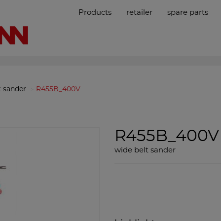
Products
retailer
spare parts
t sander
R455B_400V
R455B_400
wide belt sander