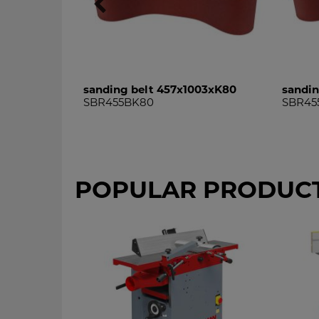
003xK60
sanding belt 457x1003xK80
sandin
SBR455BK80
SBR45
POPULAR PRODUC