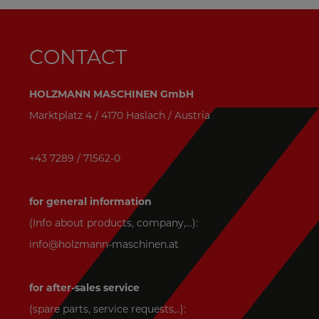
CONTACT
HOLZMANN MASCHINEN GmbH
Marktplatz 4 / 4170 Haslach / Austria
+43 7289 / 71562-0
for general information
(Info about products, company,...):
info@holzmann-maschinen.at
for after-sales service
(spare parts, service requests,..):