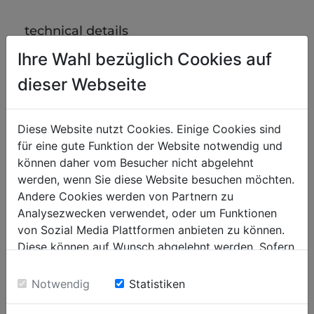
technical details
Ihre Wahl bezüglich Cookies auf
motor data
dieser Webseite
1600
motor power s1 in W
4m
Diese Website nutzt Cookies. Einige Cookies sind
cable length
für eine gute Funktion der Website notwendig und
IPX4
appliance class
können daher vom Besucher nicht abgelehnt
werden, wenn Sie diese Website besuchen möchten.
Andere Cookies werden von Partnern zu
dust collectors
Analysezwecken verwendet, oder um Funktionen
>18kPA
hypotension in Pa
von Sozial Media Plattformen anbieten zu können.
Diese können auf Wunsch abgelehnt werden. Sofern
sie unsere Webseite weiter nutzen, geben Sie
volume level and vibration
Einwilligung zu unseren Cookies.
Notwendig
Statistiken
<80
sound power level in dB(A)