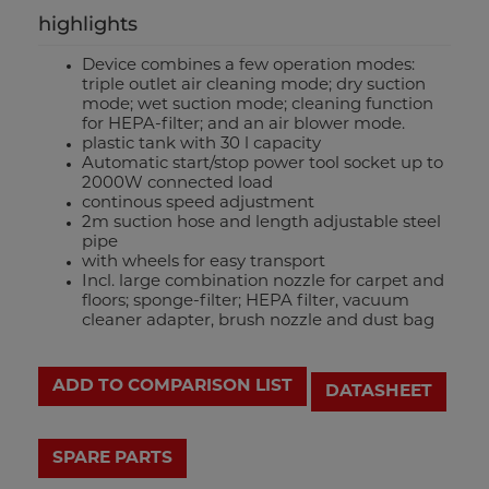
highlights
Device combines a few operation modes:
triple outlet air cleaning mode; dry suction
mode; wet suction mode; cleaning function
for HEPA-filter; and an air blower mode.
plastic tank with 30 l capacity
Automatic start/stop power tool socket up to
2000W connected load
continous speed adjustment
2m suction hose and length adjustable steel
pipe
with wheels for easy transport
Incl. large combination nozzle for carpet and
floors; sponge-filter; HEPA filter, vacuum
cleaner adapter, brush nozzle and dust bag
ADD TO COMPARISON LIST
DATASHEET