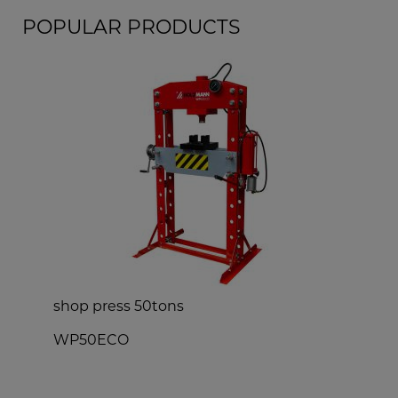
POPULAR PRODUCTS
shop press 50tons
w
WP50ECO
N