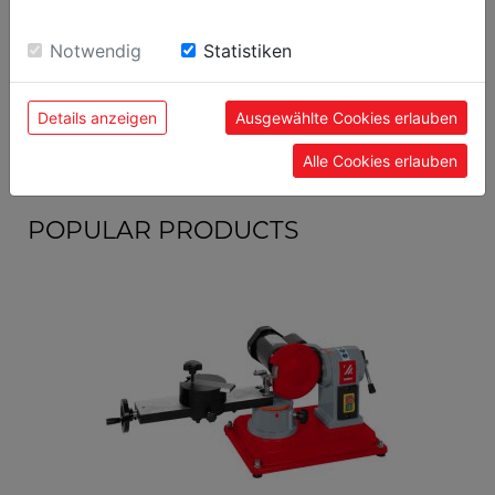
sie unsere Webseite weiter nutzen, geben Sie
Einwilligung zu unseren Cookies.
Notwendig
Statistiken
general data
EAN code
9120039903255
Details anzeigen
Ausgewählte Cookies erlauben
Alle Cookies erlauben
POPULAR PRODUCTS