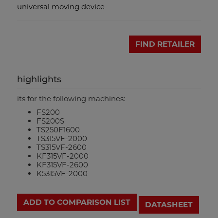
universal moving device
FIND RETAILER
highlights
its for the following machines:
FS200
FS200S
TS250F1600
TS315VF-2000
TS315VF-2600
KF315VF-2000
KF315VF-2600
K5315VF-2000
ADD TO COMPARISON LIST
DATASHEET