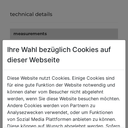
technical details
measurements
payload in kg
450
Ihre Wahl bezüglich Cookies auf
dieser Webseite
weight
net weight in kg
7
Diese Website nutzt Cookies. Einige Cookies sind
gross weight in kg
8
für eine gute Funktion der Website notwendig und
können daher vom Besucher nicht abgelehnt
packaging
werden, wenn Sie diese Website besuchen möchten.
Andere Cookies werden von Partnern zu
packaging height in mm
150
Analysezwecken verwendet, oder um Funktionen
packaging width in mm
300
von Sozial Media Plattformen anbieten zu können.
Diese können auf Wunsch abgelehnt werden. Sofern
packaging length in mm
1.160