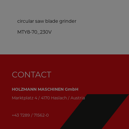
circular saw blade grinder
m
MTY8-70_230V
S
CONTACT
HOLZMANN MASCHINEN GmbH
Marktplatz 4 / 4170 Haslach / Austria
+43 7289 / 71562-0