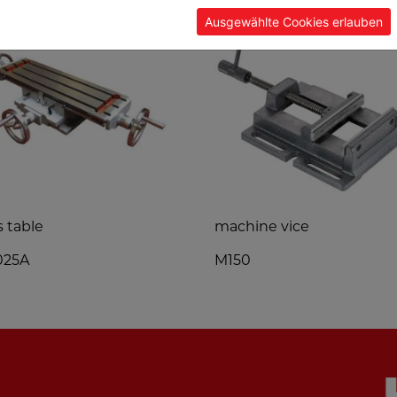
Ausgewählte Cookies erlauben
s table
machine vice
025A
M150