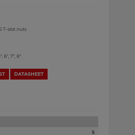
6 T-slot nuts
, 6", 7", 8"
ST
DATASHEET
5