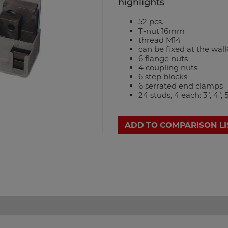
highlights
52 pcs.
T-nut 16mm
thread M14
can be fixed at the wall
6 flange nuts
4 coupling nuts
6 step blocks
6 serrated end clamps
24 studs, 4 each: 3", 4", 5"
ADD TO COMPARISON LI