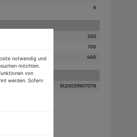
6
250
100
400
ebsite notwendig und
esuchen möchten.
Funktionen von
hnt werden. Sofern
9120039907079