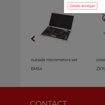
Details anzeigen
l scale
outside micrometers set
cros
BMS4
ZX7
CONTACT