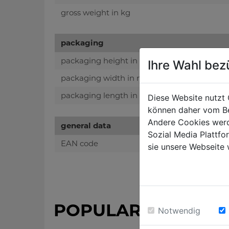
gross weight in kg
packaging
packaging height in mm
Ihre Wahl bez
packaging width in mm
packaging length in mm
Diese Website nutzt 
können daher vom Be
Andere Cookies werd
general data
Sozial Media Plattf
EAN code
sie unsere Webseite 
POPULAR PRODUC
Notwendig