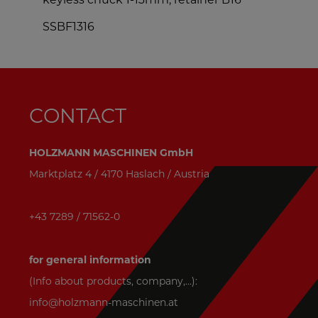
keyless chuck 1-13mm, retainer B16
m
SSBF1316
CONTACT
HOLZMANN MASCHINEN GmbH
Marktplatz 4 / 4170 Haslach / Austria
+43 7289 / 71562-0
for general information
(Info about products, company,...):
info@holzmann-maschinen.at