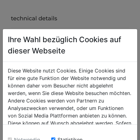
technical details
Ihre Wahl bezüglich Cookies auf
weight
dieser Webseite
10
net weight in kg
12
gross weight in kg
Diese Website nutzt Cookies. Einige Cookies sind
für eine gute Funktion der Website notwendig und
packaging
können daher vom Besucher nicht abgelehnt
250
werden, wenn Sie diese Website besuchen möchten.
packaging height in mm
Andere Cookies werden von Partnern zu
100
packaging width in mm
Analysezwecken verwendet, oder um Funktionen
400
von Sozial Media Plattformen anbieten zu können.
packaging length in mm
Diese können auf Wunsch abgelehnt werden. Sofern
sie unsere Webseite weiter nutzen, geben Sie
general data
Einwilligung zu unseren Cookies.
Notwendig
Statistiken