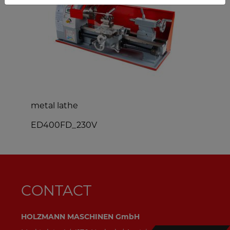
metal lathe
m
ED400FD_230V
B
CONTACT
HOLZMANN MASCHINEN GmbH