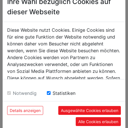
Ihre Wahl bezüglich Cookies auf
gross weight in kg
3
dieser Webseite
net weight in kg
2
Diese Website nutzt Cookies. Einige Cookies sind
packaging
für eine gute Funktion der Website notwendig und
können daher vom Besucher nicht abgelehnt
packaging width in mm
300
werden, wenn Sie diese Website besuchen möchten.
packaging length in mm
300
Andere Cookies werden von Partnern zu
packaging height in mm
100
Analysezwecken verwendet, oder um Funktionen
von Sozial Media Plattformen anbieten zu können.
Diese können auf Wunsch abgelehnt werden. Sofern
sie unsere Webseite weiter nutzen, geben Sie
Einwilligung zu unseren Cookies.
Notwendig
Statistiken
POPULAR PRODUCTS
Details anzeigen
Ausgewählte Cookies erlauben
Alle Cookies erlauben