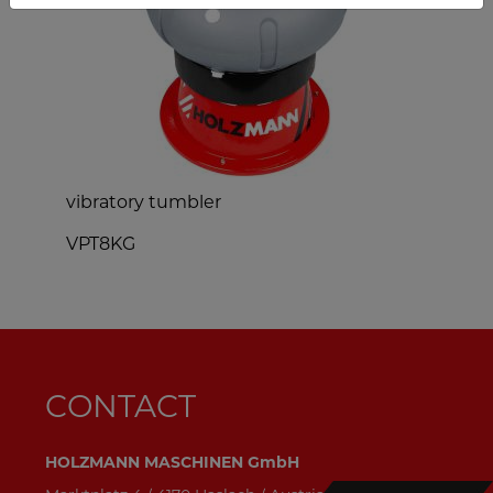
vibratory tumbler
VPT8KG
CONTACT
HOLZMANN MASCHINEN GmbH