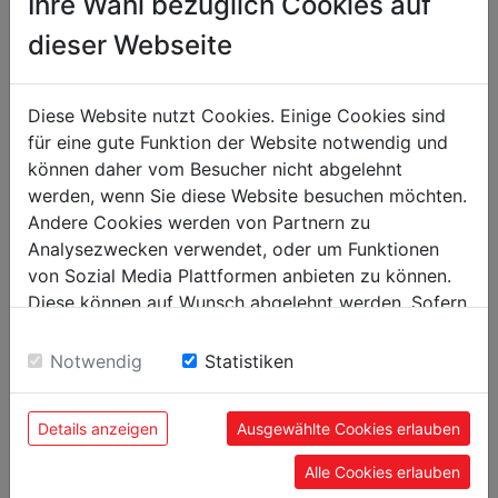
Ihre Wahl bezüglich Cookies auf
packaging
dieser Webseite
packaging height in mm
135
packaging width in mm
210
Diese Website nutzt Cookies. Einige Cookies sind
packaging length in mm
285
für eine gute Funktion der Website notwendig und
können daher vom Besucher nicht abgelehnt
general data
werden, wenn Sie diese Website besuchen möchten.
EAN code
9120039907628
Andere Cookies werden von Partnern zu
Analysezwecken verwendet, oder um Funktionen
von Sozial Media Plattformen anbieten zu können.
Diese können auf Wunsch abgelehnt werden. Sofern
sie unsere Webseite weiter nutzen, geben Sie
POPULAR PRODUCTS
Einwilligung zu unseren Cookies.
Notwendig
Statistiken
Details anzeigen
Ausgewählte Cookies erlauben
Alle Cookies erlauben