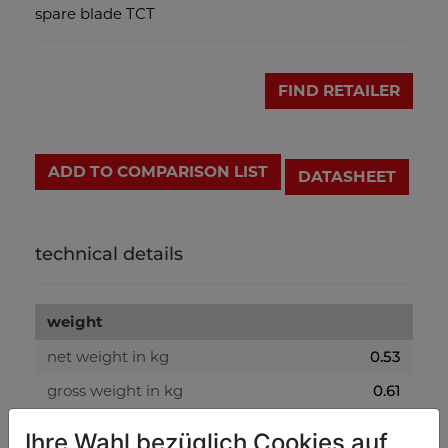
spare blade TCT
FIND RETAILER
ADD TO COMPARISON LIST
DATASHEET
technical details
weight
net weight in kg
0.53
gross weight in kg
0.61
Ihre Wahl bezüglich Cookies auf