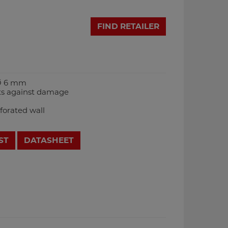
FIND RETAILER
Ø 6 mm
ts against damage
forated wall
ST
DATASHEET