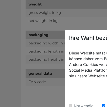
weight
gross weight in kg
net weight in kg
packaging
Ihre Wahl bez
packaging width in mm
packaging length in mm
Diese Website nutzt 
können daher vom Be
packaging height in mm
Andere Cookies werd
Sozial Media Plattf
general data
sie unsere Webseite 
EAN code
Notwendig