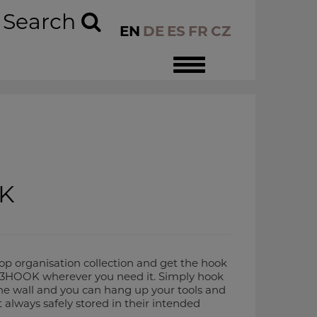
Search
EN
DE
ES
FR
CZ
Toggle
navigation
K
 organisation collection and get the hook
13HOOK wherever you need it. Simply hook
the wall and you can hang up your tools and
always safely stored in their intended