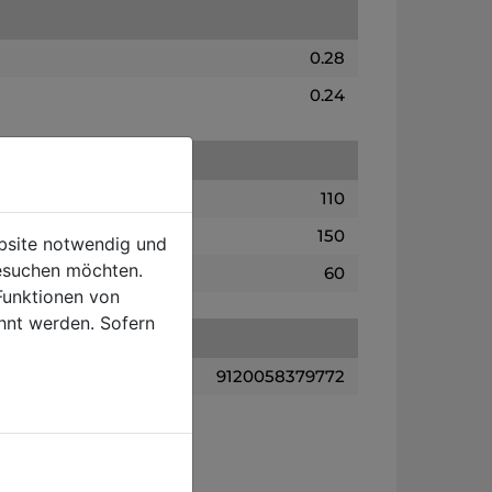
0.28
0.24
110
150
ebsite notwendig und
esuchen möchten.
60
Funktionen von
hnt werden. Sofern
9120058379772