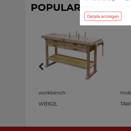
POPULAR PRODUC
Details anzeigen
harpener 3-
workbench
mobi
WB162L
TAW