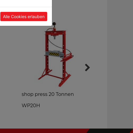
Alle Cookies erlauben
shop press 20 Tonnen
child-sized
WP20H
WB106MINI