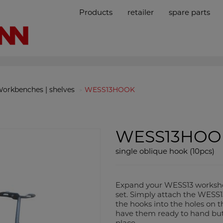
Products
retailer
spare parts
orkbenches | shelves
WESS13HOOK
WESS13HOO
single oblique hook (10pcs)
Expand your WESS13 workshop
set. Simply attach the WESS
the hooks into the holes on 
have them ready to hand but 
place.