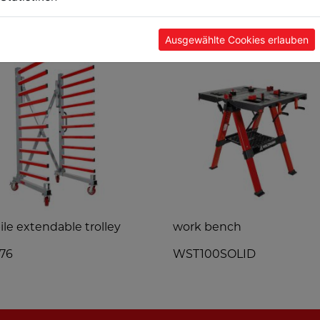
TS
Ausgewählte Cookies erlauben
le extendable trolley
work bench
76
WST100SOLID