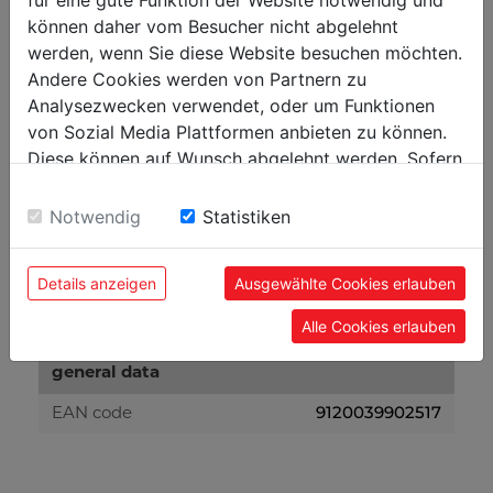
für eine gute Funktion der Website notwendig und
können daher vom Besucher nicht abgelehnt
weight
werden, wenn Sie diese Website besuchen möchten.
Andere Cookies werden von Partnern zu
662
net weight in kg
Analysezwecken verwendet, oder um Funktionen
766
gross weight in kg
von Sozial Media Plattformen anbieten zu können.
Diese können auf Wunsch abgelehnt werden. Sofern
sie unsere Webseite weiter nutzen, geben Sie
packaging
Einwilligung zu unseren Cookies.
Notwendig
Statistiken
2.040
packaging height in mm
420
packaging width in mm
Details anzeigen
Ausgewählte Cookies erlauben
1.150
packaging length in mm
Alle Cookies erlauben
general data
9120039902517
EAN code