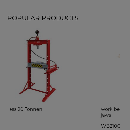
POPULAR PRODUCTS
work bench with cabinet & clamping
jaws
WB210C