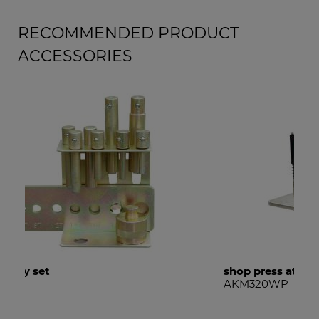
RECOMMENDED PRODUCT
ACCESSORIES
shop press attachment
pin
AKM320WP
DD