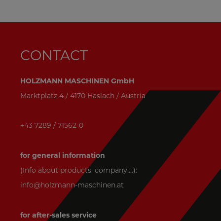
CONTACT
HOLZMANN MASCHINEN GmbH
Marktplatz 4 / 4170 Haslach / Austria
+43 7289 / 71562-0
for general information
(Info about products, company,...):
info@holzmann-maschinen.at
for after-sales service