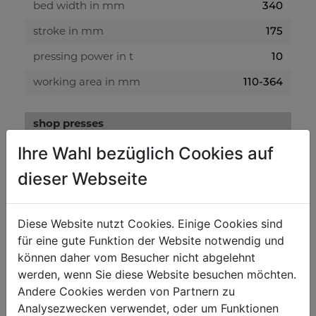
340
bed width in mm
175
stroke in mm
10
pressing power in t
110-364
working area in mm
shop presses
40
Ihre Wahl bezüglich Cookies auf
tamp Ø in mm
dieser Webseite
weight
49
net weight in kg
Diese Website nutzt Cookies. Einige Cookies sind
für eine gute Funktion der Website notwendig und
51
gross weight in kg
können daher vom Besucher nicht abgelehnt
werden, wenn Sie diese Website besuchen möchten.
packaging
Andere Cookies werden von Partnern zu
Analysezwecken verwendet, oder um Funktionen
145
packaging height in mm