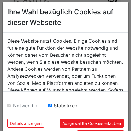
net weight in kg
0.26
Ihre Wahl bezüglich Cookies auf
gross weight in kg
0.28
dieser Webseite
packaging
packaging height in mm
100
Diese Website nutzt Cookies. Einige Cookies sind
für eine gute Funktion der Website notwendig und
packaging width in mm
500
können daher vom Besucher nicht abgelehnt
packaging length in mm
1.000
werden, wenn Sie diese Website besuchen möchten.
Andere Cookies werden von Partnern zu
general data
Analysezwecken verwendet, oder um Funktionen
von Sozial Media Plattformen anbieten zu können.
EAN code
9120039909806
Diese können auf Wunsch abgelehnt werden. Sofern
sie unsere Webseite weiter nutzen, geben Sie
Einwilligung zu unseren Cookies.
Notwendig
Statistiken
POPULAR PRODUCTS
Details anzeigen
Ausgewählte Cookies erlauben