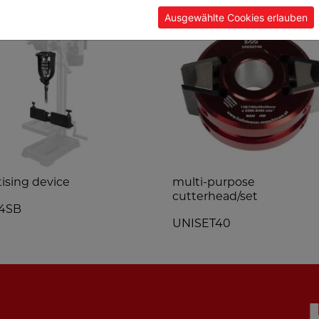
Ausgewählte Cookies erlauben
ising device
multi-purpose
cutterhead/set
4SB
UNISET40