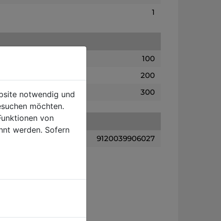
1
100
200
300
ebsite notwendig und
esuchen möchten.
Funktionen von
hnt werden. Sofern
9120039906027