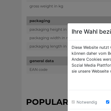
gross weight in kg
packaging
packaging height in mm
Ihre Wahl bez
packaging width in mm
packaging length in mm
Diese Website nutzt 
können daher vom Be
Andere Cookies werd
general data
Sozial Media Plattf
EAN code
sie unsere Webseite 
POPULAR PRODUC
Notwendig