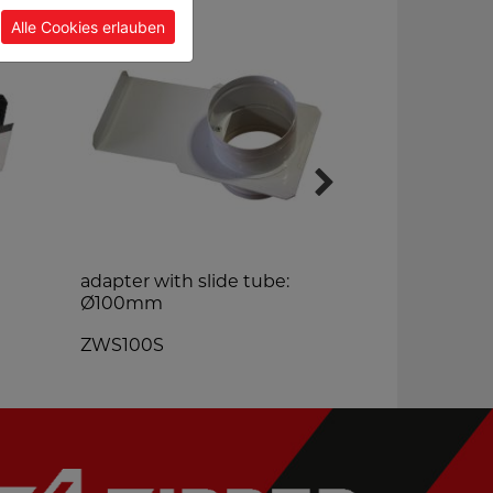
Alle Cookies erlauben
adapter with slide tube:
dust bag for
Ø100mm
ABSSS
ZWS100S