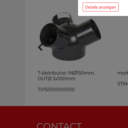
Details anzeigen
 Ø 6-8-10-
T-distributor: INØ150mm,
mort
OUTØ 3x100mm
STM
TV150100100100
CONTACT