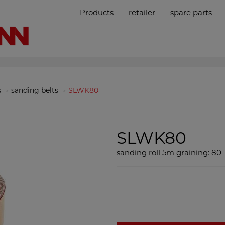
Products
retailer
spare parts
s
sanding belts
SLWK80
SLWK80
sanding roll 5m graining: 80