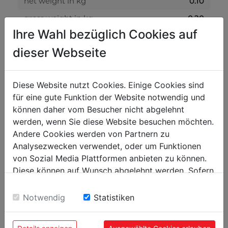
net weight in kg
0.10
gross weight in kg
0.20
Ihre Wahl bezüglich Cookies auf
packaging
dieser Webseite
packaging height in mm
10
packaging width in mm
915
Diese Website nutzt Cookies. Einige Cookies sind
für eine gute Funktion der Website notwendig und
packaging length in mm
100
können daher vom Besucher nicht abgelehnt
werden, wenn Sie diese Website besuchen möchten.
general data
Andere Cookies werden von Partnern zu
Analysezwecken verwendet, oder um Funktionen
EAN code
9120058374098
von Sozial Media Plattformen anbieten zu können.
PU in pieces
5
Diese können auf Wunsch abgelehnt werden. Sofern
sie unsere Webseite weiter nutzen, geben Sie
Einwilligung zu unseren Cookies.
Notwendig
Statistiken
POPULAR PRODUCTS