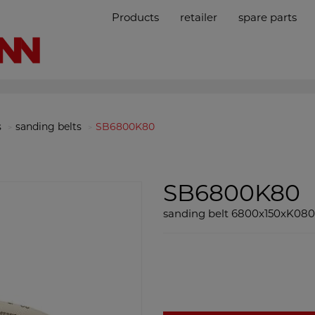
Products
retailer
spare parts
s
sanding belts
SB6800K80
SB6800K80
sanding belt 6800x150xK080