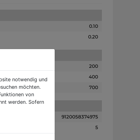
0.10
0.20
200
400
ebsite notwendig und
esuchen möchten.
700
Funktionen von
hnt werden. Sofern
9120058374975
5