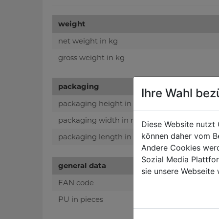
weight
net weight in kg
gross weight in kg
packaging
Ihre Wahl bez
packaging height in mm
packaging width in mm
Diese Website nutzt 
können daher vom Be
packaging length in mm
Andere Cookies werd
Sozial Media Plattf
general data
sie unsere Webseite 
EAN code
PU in pieces