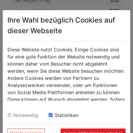
net weight in kg
0.10
gross weight in kg
0.20
Ihre Wahl bezüglich Cookies auf
packaging
dieser Webseite
packaging height in mm
200
packaging width in mm
400
Diese Website nutzt Cookies. Einige Cookies sind
für eine gute Funktion der Website notwendig und
packaging length in mm
700
können daher vom Besucher nicht abgelehnt
werden, wenn Sie diese Website besuchen möchten.
general data
Andere Cookies werden von Partnern zu
Analysezwecken verwendet, oder um Funktionen
EAN code
9120058373831
von Sozial Media Plattformen anbieten zu können.
PU in pieces
5
Diese können auf Wunsch abgelehnt werden. Sofern
sie unsere Webseite weiter nutzen, geben Sie
Einwilligung zu unseren Cookies.
Notwendig
Statistiken
POPULAR PRODUCTS