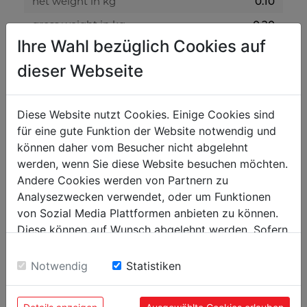
net weight in kg
0.10
gross weight in kg
0.20
Ihre Wahl bezüglich Cookies auf
packaging
dieser Webseite
packaging height in mm
200
packaging width in mm
400
Diese Website nutzt Cookies. Einige Cookies sind
für eine gute Funktion der Website notwendig und
packaging length in mm
700
können daher vom Besucher nicht abgelehnt
werden, wenn Sie diese Website besuchen möchten.
general data
Andere Cookies werden von Partnern zu
Analysezwecken verwendet, oder um Funktionen
EAN code
9120058373824
von Sozial Media Plattformen anbieten zu können.
PU in pieces
5
Diese können auf Wunsch abgelehnt werden. Sofern
sie unsere Webseite weiter nutzen, geben Sie
Einwilligung zu unseren Cookies.
Notwendig
Statistiken
POPULAR PRODUCTS