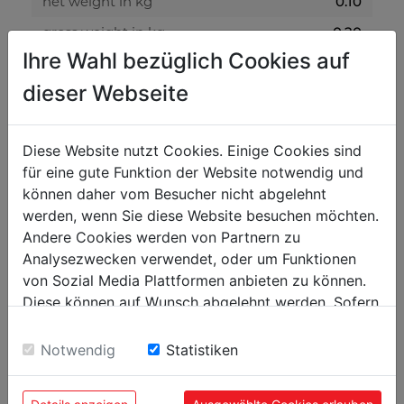
net weight in kg
0.10
gross weight in kg
0.20
Ihre Wahl bezüglich Cookies auf
packaging
dieser Webseite
packaging height in mm
200
packaging width in mm
400
Diese Website nutzt Cookies. Einige Cookies sind
für eine gute Funktion der Website notwendig und
packaging length in mm
700
können daher vom Besucher nicht abgelehnt
werden, wenn Sie diese Website besuchen möchten.
general data
Andere Cookies werden von Partnern zu
Analysezwecken verwendet, oder um Funktionen
EAN code
9120039903620
von Sozial Media Plattformen anbieten zu können.
PU in pieces
5
Diese können auf Wunsch abgelehnt werden. Sofern
sie unsere Webseite weiter nutzen, geben Sie
Einwilligung zu unseren Cookies.
Notwendig
Statistiken
POPULAR PRODUCTS