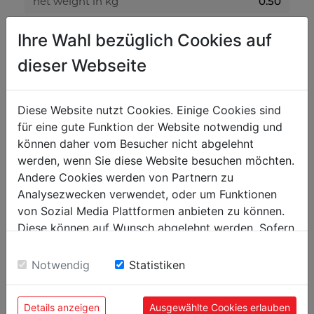
net weight in kg
0.50
gross weight in kg
0.60
Ihre Wahl bezüglich Cookies auf
dieser Webseite
packaging
packaging height in mm
300
Diese Website nutzt Cookies. Einige Cookies sind
packaging width in mm
400
für eine gute Funktion der Website notwendig und
packaging length in mm
600
können daher vom Besucher nicht abgelehnt
werden, wenn Sie diese Website besuchen möchten.
Andere Cookies werden von Partnern zu
general data
Analysezwecken verwendet, oder um Funktionen
EAN code
9120058375057
von Sozial Media Plattformen anbieten zu können.
Diese können auf Wunsch abgelehnt werden. Sofern
PU in pieces
5
sie unsere Webseite weiter nutzen, geben Sie
Einwilligung zu unseren Cookies.
Notwendig
Statistiken
Details anzeigen
Ausgewählte Cookies erlauben
POPULAR PRODUCTS