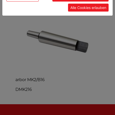
Alle Cookies erlauben
arbor MK2/B16
H
DMK216