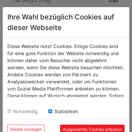
net weight in kg
0.50
gross weight in kg
0.60
Ihre Wahl bezüglich Cookies auf
dieser Webseite
packaging
packaging height in mm
300
Diese Website nutzt Cookies. Einige Cookies sind
packaging width in mm
400
für eine gute Funktion der Website notwendig und
packaging length in mm
600
können daher vom Besucher nicht abgelehnt
werden, wenn Sie diese Website besuchen möchten.
Andere Cookies werden von Partnern zu
general data
Analysezwecken verwendet, oder um Funktionen
EAN code
9120039906744
von Sozial Media Plattformen anbieten zu können.
Diese können auf Wunsch abgelehnt werden. Sofern
PU in pieces
5
sie unsere Webseite weiter nutzen, geben Sie
Einwilligung zu unseren Cookies.
Notwendig
Statistiken
Details anzeigen
Ausgewählte Cookies erlauben
POPULAR PRODUCTS