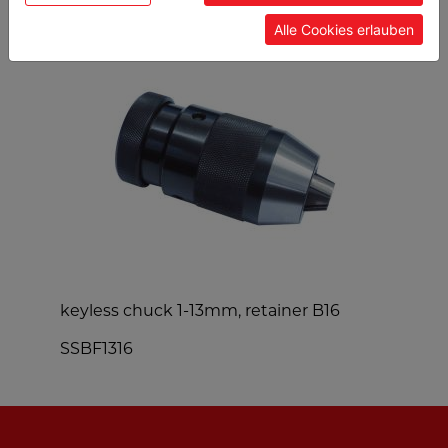
Alle Cookies erlauben
keyless chuck 1-13mm, retainer B16
s
SSBF1316
S