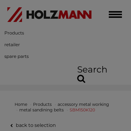
Toggle
naviga
Products
retailer
spare parts
Search
Home
Products
accessory metal working
metal sandining belts
SBM150K120
back to selection