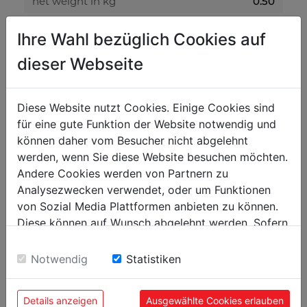
net weight in kg
0.50
gross weight in kg
0.60
Ihre Wahl bezüglich Cookies auf
dieser Webseite
packaging
packaging height in mm
300
Diese Website nutzt Cookies. Einige Cookies sind
packaging width in mm
400
für eine gute Funktion der Website notwendig und
packaging length in mm
600
können daher vom Besucher nicht abgelehnt
werden, wenn Sie diese Website besuchen möchten.
Andere Cookies werden von Partnern zu
general data
Analysezwecken verwendet, oder um Funktionen
EAN code
9120039906713
von Sozial Media Plattformen anbieten zu können.
Diese können auf Wunsch abgelehnt werden. Sofern
PU in pieces
5
sie unsere Webseite weiter nutzen, geben Sie
Einwilligung zu unseren Cookies.
Notwendig
Statistiken
Details anzeigen
Ausgewählte Cookies erlauben
POPULAR PRODUCTS