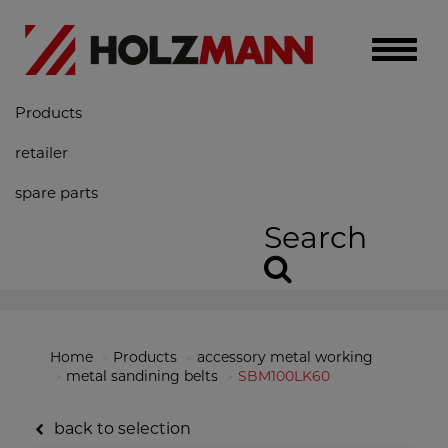
Toggle
naviga
Products
retailer
spare parts
Search
Home
Products
accessory metal working
metal sandining belts
SBM100LK60
back to selection