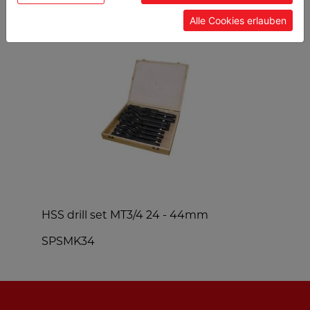
Alle Cookies erlauben
HSS drill set MT3/4 24 - 44mm
m
SPSMK34