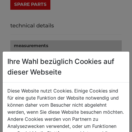
technical details
measurements
payload in kg
700
Ihre Wahl bezüglich Cookies auf
max. height in mm
1130
dieser Webseite
weight
Diese Website nutzt Cookies. Einige Cookies sind
net weight in kg
35
für eine gute Funktion der Website notwendig und
gross weight in kg
37.50
können daher vom Besucher nicht abgelehnt
werden, wenn Sie diese Website besuchen möchten.
Andere Cookies werden von Partnern zu
packaging
Analysezwecken verwendet, oder um Funktionen
packaging height in mm
205