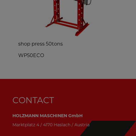
shop press 50tons
WP50ECO
CONTACT
HOLZMANN MASCHINEN GmbH
Marktplatz 4 / 4170 Haslach / Austria