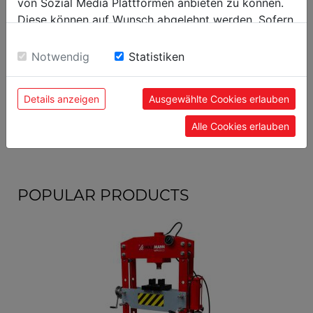
von Sozial Media Plattformen anbieten zu können.
Diese können auf Wunsch abgelehnt werden. Sofern
packaging width in mm
480
sie unsere Webseite weiter nutzen, geben Sie
packaging length in mm
2.015
Einwilligung zu unseren Cookies.
Notwendig
Statistiken
general data
Details anzeigen
Ausgewählte Cookies erlauben
EAN code
9120039904207
Alle Cookies erlauben
POPULAR PRODUCTS