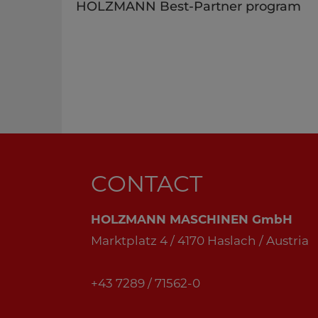
HOLZMANN Best-Partner program
e-mail_44
street address_17
zip code_18
town_19
CONTACT
country_20
HOLZMANN MASCHINEN GmbH
Website_55
Marktplatz 4 / 4170 Haslach / Austria
your message_52
+43 7289 / 71562-0