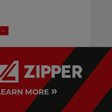
»
LEARN MORE