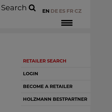
Search
EN
DE
ES
FR
CZ
Toggle
navigation
RETAILER SEARCH
LOGIN
BECOME A RETAILER
HOLZMANN BESTPARTNER