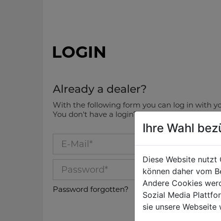
LOGIN
Already a dealer?
With the following form you can log in with yo
You don't have a login? Contact us!
Ihre Wahl bez
E-Mail Login
Diese Website nutzt 
Passwort
können daher vom Be
Andere Cookies werd
Password forgotten?
Sozial Media Plattf
sie unsere Webseite 