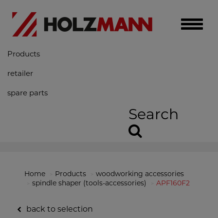
Toggle
naviga
Products
retailer
spare parts
Search
Home
Products
woodworking accessories
spindle shaper (tools-accessories)
APF160F2
back to selection