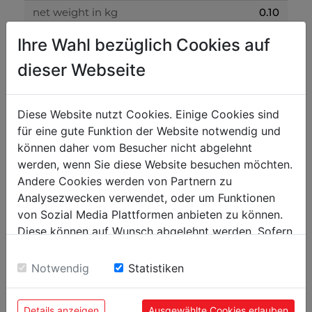
0.10
net weight in kg
0.20
gross weight in kg
Ihre Wahl bezüglich Cookies auf
dieser Webseite
packaging
5
packaging height in mm
Diese Website nutzt Cookies. Einige Cookies sind
50
für eine gute Funktion der Website notwendig und
packaging width in mm
können daher vom Besucher nicht abgelehnt
50
packaging length in mm
werden, wenn Sie diese Website besuchen möchten.
Andere Cookies werden von Partnern zu
Analysezwecken verwendet, oder um Funktionen
general data
von Sozial Media Plattformen anbieten zu können.
9120039907772
EAN code
Diese können auf Wunsch abgelehnt werden. Sofern
sie unsere Webseite weiter nutzen, geben Sie
Einwilligung zu unseren Cookies.
Notwendig
Statistiken
POPULAR PRODUCTS
Details anzeigen
Ausgewählte Cookies erlauben