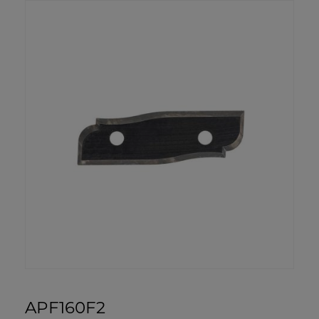
APF160F2