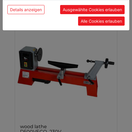
Details anzeigen
Ausgewählte Cookies erlauben
Alle Cookies erlauben
wood lathe
D500VECO_230V