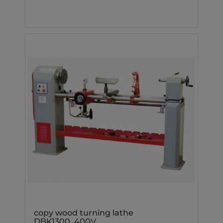
copy wood turning lathe
DBK1300_400V