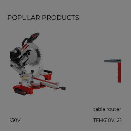
POPULAR PRODUCTS
table router
d
TFM610V_230V