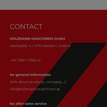
CONTACT
HOLZMANN MASCHINEN GmbH
Marktplatz 4 / 4170 Haslach / Austria
+43 7289 / 71562-0
for general information
(Info about products, company,...):
info@holzmann-maschinen.at
for after-sales service