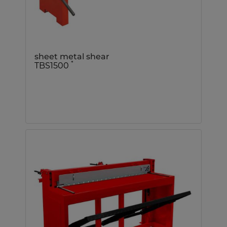
sheet metal shear
*
TBS1500