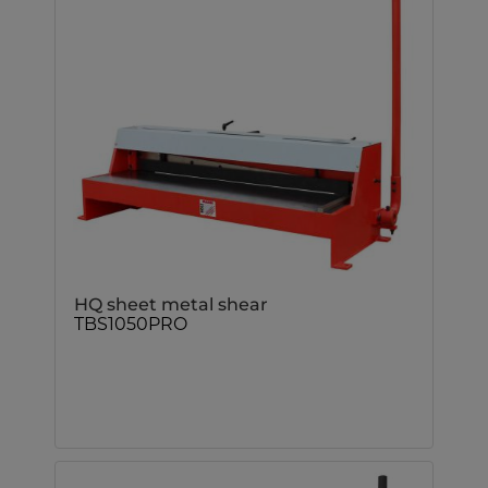
HQ sheet metal shear
TBS1050PRO