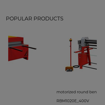
POPULAR PRODUCTS
motorized round bending machine
s
RBM1020E_400V