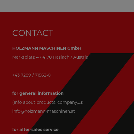
CONTACT
HOLZMANN MASCHINEN GmbH
Marktplatz 4 / 4170 Haslach / Austria
+43 7289 / 71562-0
for general information
(Info about products, company,...):
info@holzmann-maschinen.at
for after-sales service