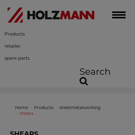
Toggle
naviga
Products
retailer
spare parts
Search
Home
Products
sheetmetalworking
shears
SHEARS