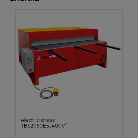
electric shear
*
TBS2050E3_400V