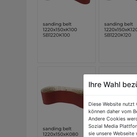
sanding belt
sanding belt
1220x150xK100
1220x150xK12
SB1220K100
SB1220K120
Ihre Wahl bez
Diese Website nutzt 
können daher vom Be
Andere Cookies werd
Sozial Media Plattf
sanding belt
sanding belt
sie unsere Webseite 
1220x150xK080
2000x150xK1