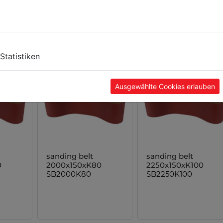
SB2000K120
SB2000K150
Statistiken
Ausgewählte Cookies erlauben
sanding belt
sanding belt
0
2000x150xK80
2250x150xK100
SB2000K80
SB2250K100