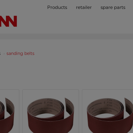
Products
retailer
spare parts
s
sanding belts