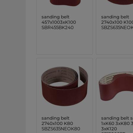
sanding belt
sanding belt
457x1003xK100
2740x100 K10
SBR455BK240
SBZS635NEOK
sanding belt
sanding belt s
2740x100 K80
1xK60 3xK80 
SBZS635NEOK80
3xK120