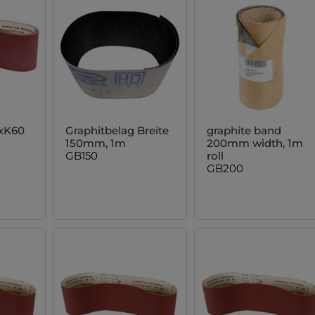
1xK60
Graphitbelag Breite
graphite band
150mm, 1m
200mm width, 1m
GB150
roll
GB200