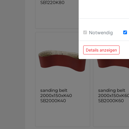
SB1220K80
SB2000K100
Notwendig
Details anzeigen
sanding belt
sanding belt
2000x150xK40
2000x150xK6
SB2000K40
SB2000K60