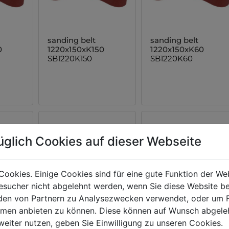
sanding belt
sanding belt
0
1220x150xK150
1220x150xK60
SB1220K150
SB1220K60
üglich Cookies auf dieser Webseite
Cookies. Einige Cookies sind für eine gute Funktion der W
sucher nicht abgelehnt werden, wenn Sie diese Website b
en von Partnern zu Analysezwecken verwendet, oder um 
ormen anbieten zu können. Diese können auf Wunsch abgele
sanding belt
sanding belt
weiter nutzen, geben Sie Einwilligung zu unseren Cookies.
00
2000x150xK120
2000x150xK150