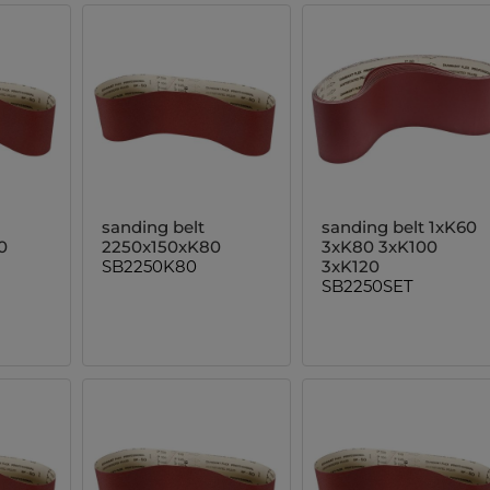
sanding belt
sanding belt 1xK60
0
2250x150xK80
3xK80 3xK100
SB2250K80
3xK120
SB2250SET