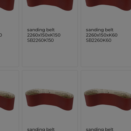
sanding belt
sanding belt
0
2260x150xK150
2260x150xK60
SB2260K150
SB2260K60
sanding belt
sanding belt