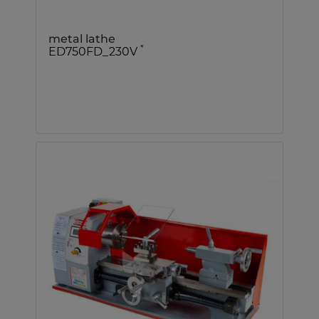
metal lathe
*
ED750FD_230V