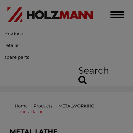
Toggle
naviga
Products
retailer
spare parts
Search
Home
Products
METALWORKING
metal lathe
METAL LATHE