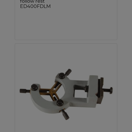
follow rest
ED400FDLM