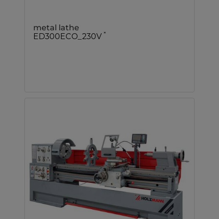
metal lathe
*
ED300ECO_230V