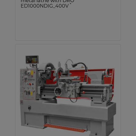
metal lathe with DRO
*
ED1000NDIG_400V