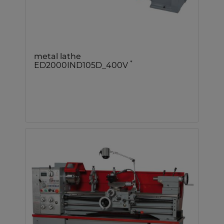
metal lathe
*
ED2000IND105D_400V