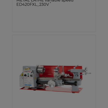
METAL LATHE variable speed
*
ED420FXL_230V