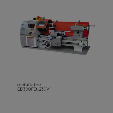
metal lathe
*
ED300FD_230V