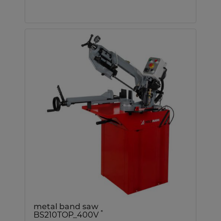
metal band saw
*
BS210TOP_400V