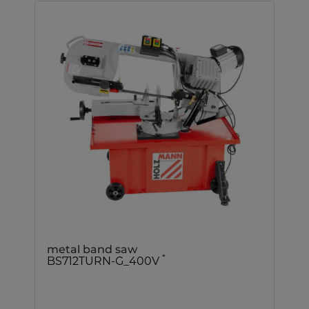
metal band saw
*
BS712TURN-G_400V