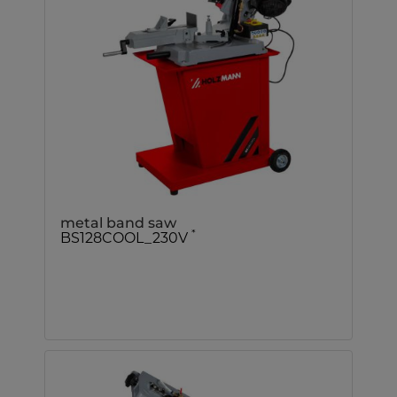
metal band saw
*
BS128COOL_230V