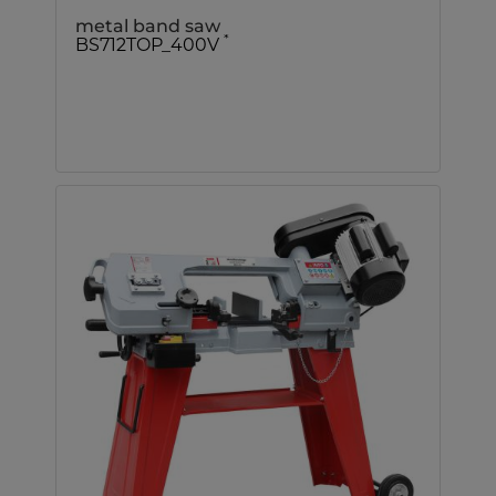
metal band saw
*
BS712TOP_400V