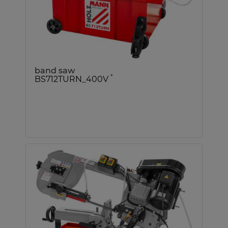
band saw
*
BS712TURN_400V