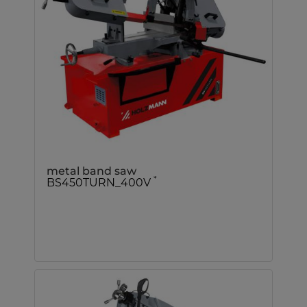
metal band saw
*
BS450TURN_400V