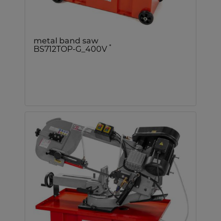
metal band saw
*
BS712TOP-G_400V