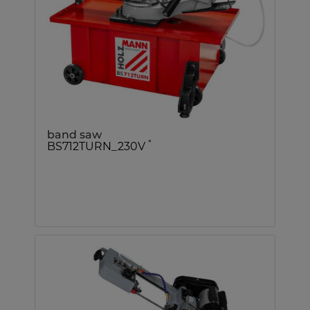
band saw
*
BS712TURN_230V