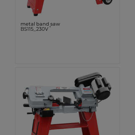
metal band saw
*
BS115_230V