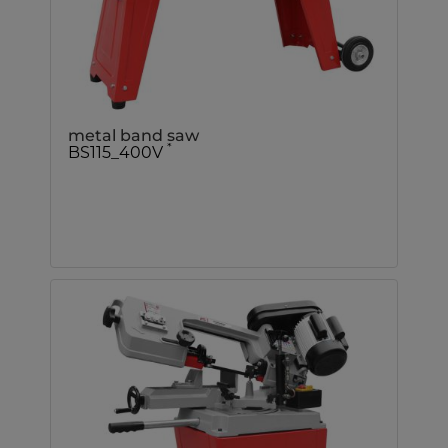
metal band saw
*
BS115_400V