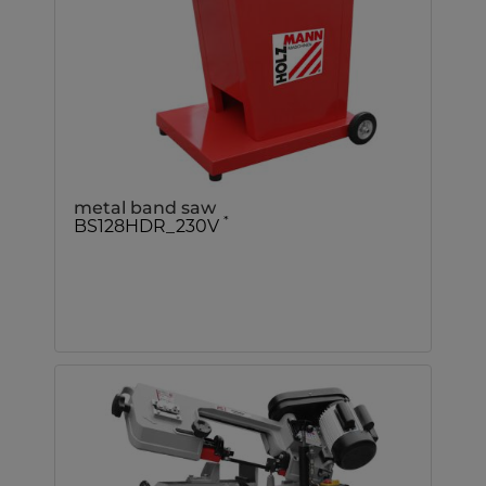
metal band saw
*
BS128HDR_230V