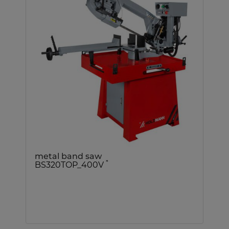
metal band saw
*
BS320TOP_400V