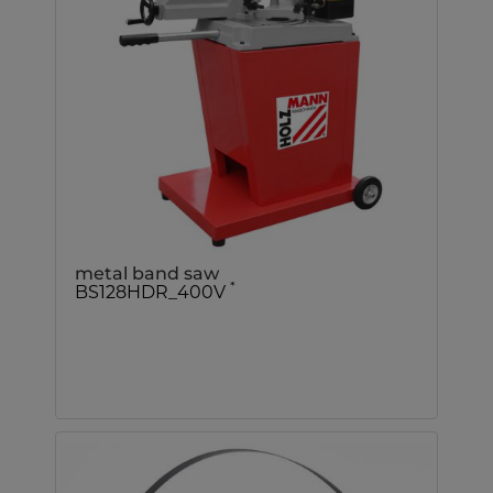
metal band saw
*
BS128HDR_400V