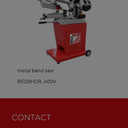
metal band saw
m
BS128HDR_400V
CONTACT