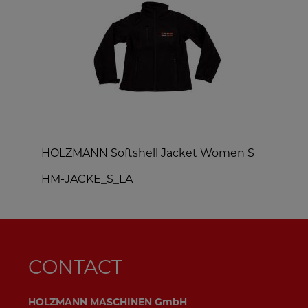
HOLZMANN Softshell Jacket Women S
HM-JACKE_S_LA
H
CONTACT
HOLZMANN MASCHINEN GmbH