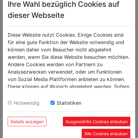
Ihre Wahl bezüglich Cookies auf
dieser Webseite
Holzmann rolling meter 5m
HM-ROLLMETER5M
Diese Website nutzt Cookies. Einige Cookies sind
für eine gute Funktion der Website notwendig und
können daher vom Besucher nicht abgelehnt
werden, wenn Sie diese Website besuchen möchten.
Andere Cookies werden von Partnern zu
Analysezwecken verwendet, oder um Funktionen
von Sozial Media Plattformen anbieten zu können.
Diese können auf Wunsch abgelehnt werden. Sofern
sie unsere Webseite weiter nutzen, geben Sie
Einwilligung zu unseren Cookies.
Notwendig
Statistiken
Details anzeigen
Ausgewählte Cookies erlauben
Alle Cookies erlauben