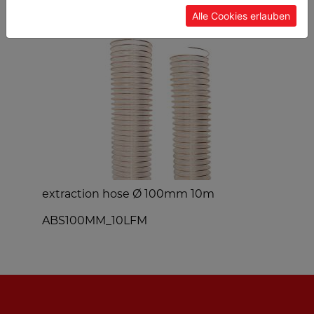
Alle Cookies erlauben
extraction hose Ø 100mm 10m
T
ABS100MM_10LFM
T