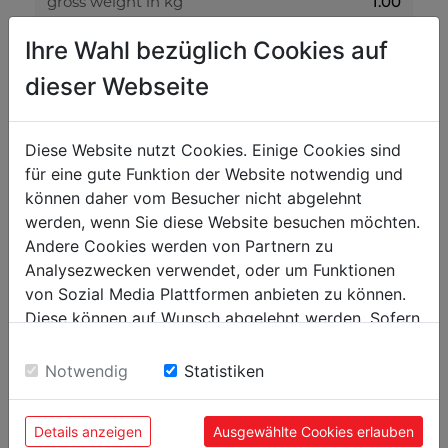
gross weight in kg
1.00
net weight in kg
0.91
Ihre Wahl bezüglich Cookies auf
dieser Webseite
packaging
packaging width in mm
0
Diese Website nutzt Cookies. Einige Cookies sind
packaging length in mm
0
für eine gute Funktion der Website notwendig und
können daher vom Besucher nicht abgelehnt
packaging height in mm
0
werden, wenn Sie diese Website besuchen möchten.
Andere Cookies werden von Partnern zu
general data
Analysezwecken verwendet, oder um Funktionen
EAN code
9120058373121
von Sozial Media Plattformen anbieten zu können.
Diese können auf Wunsch abgelehnt werden. Sofern
sie unsere Webseite weiter nutzen, geben Sie
Einwilligung zu unseren Cookies.
Notwendig
Statistiken
POPULAR PRODUCTS
Details anzeigen
Ausgewählte Cookies erlauben