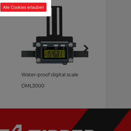
Alle Cookies erlauben
Water-proof digital scale
machine vi
DML3000
M150