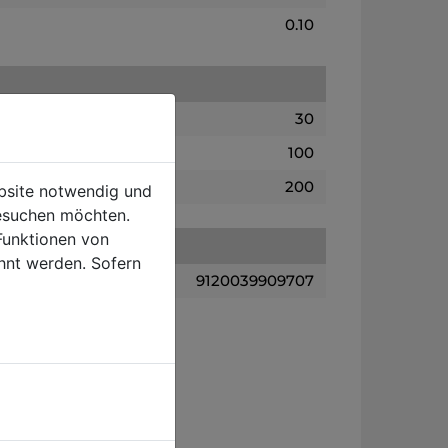
0.10
30
100
200
ebsite notwendig und
esuchen möchten.
Funktionen von
hnt werden. Sofern
9120039909707