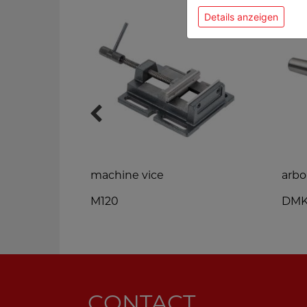
Details anzeigen
g caliper
machine vice
arbo
M120
DMK
CONTACT