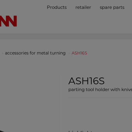
Products
retailer
spare parts
accessories for metal turning
ASH16S
ASH16S
parting tool holder with kniv