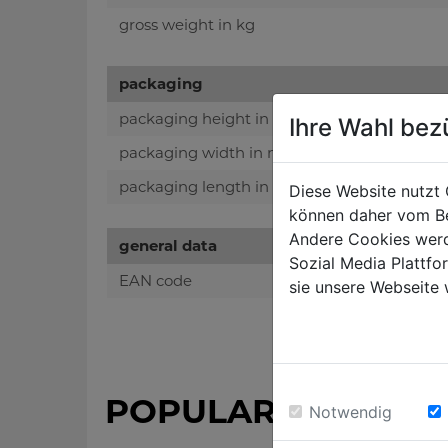
gross weight in kg
packaging
packaging height in mm
Ihre Wahl bez
packaging width in mm
packaging length in mm
Diese Website nutzt 
können daher vom Be
Andere Cookies werd
general data
Sozial Media Plattf
EAN code
sie unsere Webseite 
POPULAR PRODUC
Notwendig