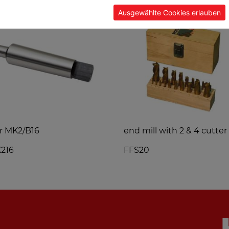
Ausgewählte Cookies erlauben
r MK2/B16
end mill with 2 & 4 cutter
216
FFS20