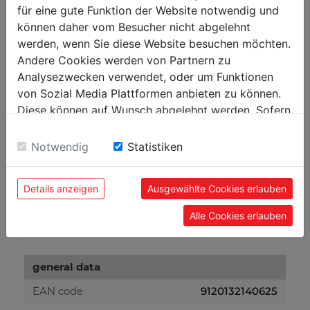
measurements
für eine gute Funktion der Website notwendig und
total dimensions in mm
580×430×660-1150
können daher vom Besucher nicht abgelehnt
werden, wenn Sie diese Website besuchen möchten.
Andere Cookies werden von Partnern zu
weight
Analysezwecken verwendet, oder um Funktionen
gross weight in kg
6
von Sozial Media Plattformen anbieten zu können.
Diese können auf Wunsch abgelehnt werden. Sofern
net weight in kg
5.70
sie unsere Webseite weiter nutzen, geben Sie
Einwilligung zu unseren Cookies.
Notwendig
Statistiken
packaging
packaging width in mm
170
Details anzeigen
Ausgewählte Cookies erlauben
packaging length in mm
620
Alle Cookies erlauben
packaging height in mm
80
general data
EAN code
9120132140625