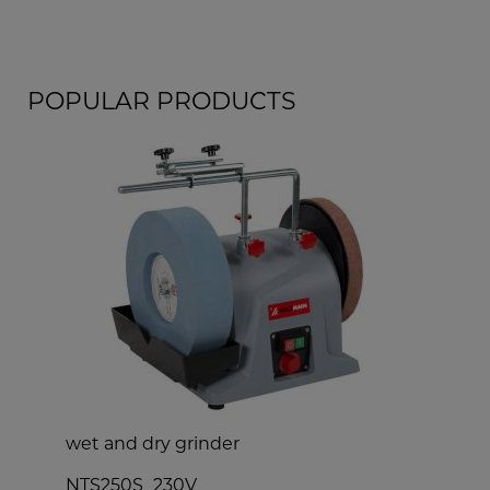
POPULAR PRODUCTS
wet and dry grinder
s
NTS250S_230V