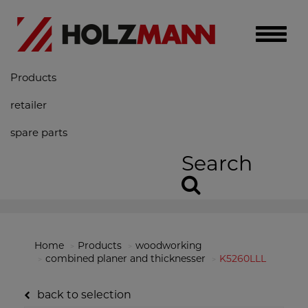
Toggle
naviga
Products
retailer
spare parts
Search
Home
Products
woodworking
combined planer and thicknesser
K5260LLL
back to selection