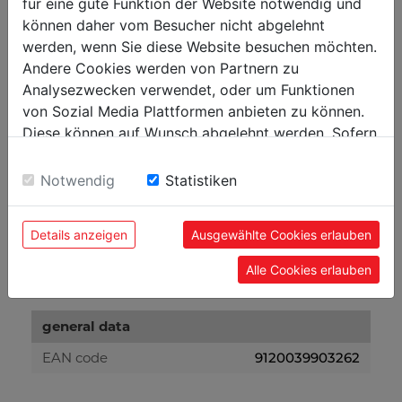
für eine gute Funktion der Website notwendig und
max. drilling width in mm
140
können daher vom Besucher nicht abgelehnt
werden, wenn Sie diese Website besuchen möchten.
weight
Andere Cookies werden von Partnern zu
Analysezwecken verwendet, oder um Funktionen
net weight in kg
28
von Sozial Media Plattformen anbieten zu können.
gross weight in kg
30
Diese können auf Wunsch abgelehnt werden. Sofern
sie unsere Webseite weiter nutzen, geben Sie
Einwilligung zu unseren Cookies.
Notwendig
Statistiken
packaging
packaging height in mm
330
Details anzeigen
Ausgewählte Cookies erlauben
packaging width in mm
390
Alle Cookies erlauben
packaging length in mm
530
general data
EAN code
9120039903262