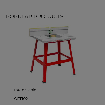
POPULAR PRODUCTS
router table
d
OFT102