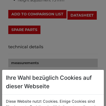
height adjustment 75 mm
ADD TO COMPARISON LIST
DATASHEET
technical details
measurements
table size in mm
365x145
Ihre Wahl bezüglich Cookies auf
table stroke in mm
75
dieser Webseite
drilling wood
Diese Website nutzt Cookies. Einige Cookies sind
max. drilling depth in mm
95