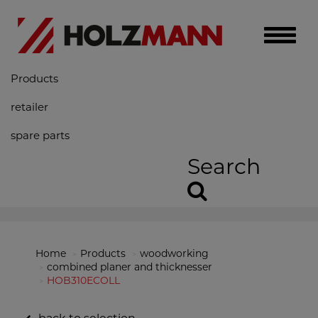
Toggle
naviga
Products
retailer
spare parts
Search
Home
Products
woodworking
combined planer and thicknesser
HOB310ECOLL