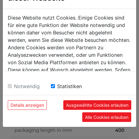
technical details
Diese Website nutzt Cookies. Einige Cookies sind
für eine gute Funktion der Website notwendig und
können daher vom Besucher nicht abgelehnt
measurements
werden, wenn Sie diese Website besuchen möchten.
Andere Cookies werden von Partnern zu
368 x 160
table size in mm
Analysezwecken verwendet, oder um Funktionen
von Sozial Media Plattformen anbieten zu können.
weight
Diese können auf Wunsch abgelehnt werden. Sofern
sie unsere Webseite weiter nutzen, geben Sie
24
gross weight in kg
Einwilligung zu unseren Cookies.
Notwendig
Statistiken
21
net weight in kg
Details anzeigen
Ausgewählte Cookies erlauben
packaging
Alle Cookies erlauben
330
packaging width in mm
400
packaging length in mm