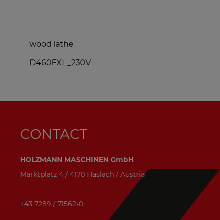
wood lathe
D460FXL_230V
CONTACT
HOLZMANN MASCHINEN GmbH
Marktplatz 4 / 4170 Haslach / Austria
+43 7289 / 71562-0