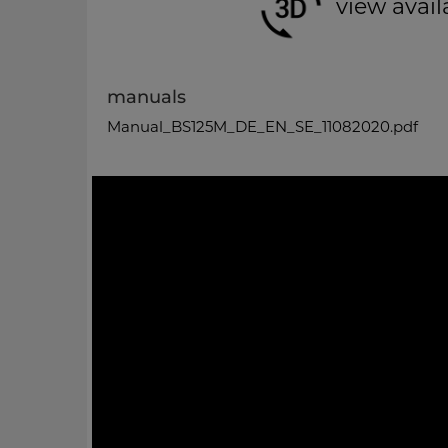
view avail
manuals
Manual_BS125M_DE_EN_SE_11082020.pdf