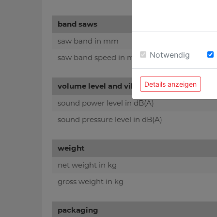
band saws
saw band in mm
Notwendig
saw band speed in m/min
Details anzeigen
volume level and vibration
sound power level in dB(A)
sound pressure level in dB(A)
weight
net weight in kg
gross weight in kg
packaging