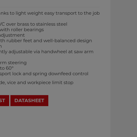
nks to light weight easy transport to the job
 over brass to stainless steel
with roller bearings
 adjustment
th rubber feet and well-balanced design
n
ntly adjustable via handwheel at saw arm
rm steering
to 60°
sport lock and spring downfeed control
e, vice and workpiece limit stop
ST
DATASHEET