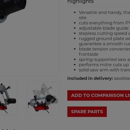
highlights
Versatile and handy, tha
site
cuts everything from PVC
adjustable blade guide 
stepless cutting speed
rugged ground plate wi
guarantee a smooth ru
blade tension convenie
frontside
spring-supported saw a
performs mitre cuts up 
solid saw arm with tran
included in delivery:
sawblad
ADD TO COMPARISON LI