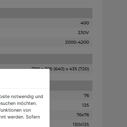
400
230V
2000-4200
700 x 305 (640) x 435 (720)
76
ebsite notwendig und
esuchen möchten.
125
Funktionen von
76x76
hnt werden. Sofern
130x125