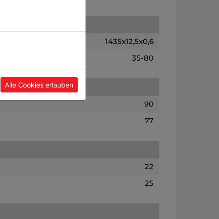
1435x12,5x0,6
35-80
Alle Cookies erlauben
90
77
22
25