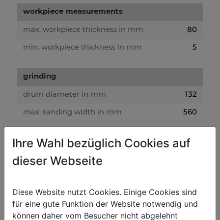
workpiece measurements
80
max. workpiece thickness in mm
5
min. workpiece thickness in mm
grinding
132
drum diameter in mm
560
max. sanding width in mm
Ihre Wahl bezüglich Cookies auf
volume level and vibration
dieser Webseite
96
sound power level in dB(A)
87
sound pressure level in dB(A)
Diese Website nutzt Cookies. Einige Cookies sind
für eine gute Funktion der Website notwendig und
weight
können daher vom Besucher nicht abgelehnt