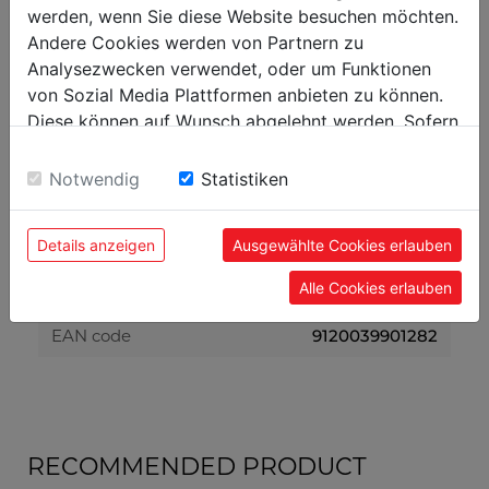
118
net weight in kg
werden, wenn Sie diese Website besuchen möchten.
Andere Cookies werden von Partnern zu
168
gross weight in kg
Analysezwecken verwendet, oder um Funktionen
von Sozial Media Plattformen anbieten zu können.
packaging
Diese können auf Wunsch abgelehnt werden. Sofern
sie unsere Webseite weiter nutzen, geben Sie
1.220
packaging height in mm
Einwilligung zu unseren Cookies.
Notwendig
Statistiken
690
packaging width in mm
1.100
packaging length in mm
Details anzeigen
Ausgewählte Cookies erlauben
Alle Cookies erlauben
general data
9120039901282
EAN code
RECOMMENDED PRODUCT