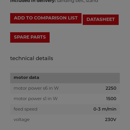
included in delivery:
sanding belt, stand
ADD TO COMPARISON LIST
DATASHEET
technical details
motor data
2250
motor power s6 in W
1500
motor power s1 in W
0-3 m/min
feed speed
230V
voltage