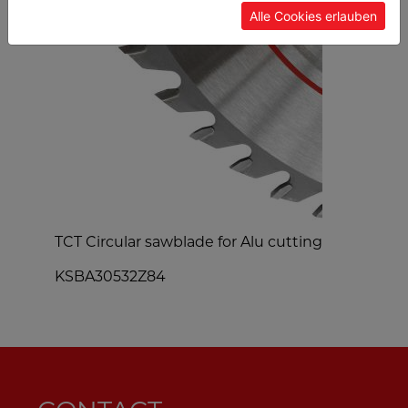
Alle Cookies erlauben
TCT Circular sawblade for Alu cutting
d
KSBA30532Z84