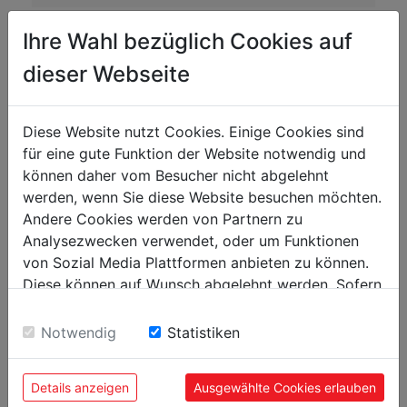
gross weight in kg
0.07
Ihre Wahl bezüglich Cookies auf
dieser Webseite
packaging
packaging height in mm
3
Diese Website nutzt Cookies. Einige Cookies sind
packaging width in mm
305
für eine gute Funktion der Website notwendig und
packaging length in mm
305
können daher vom Besucher nicht abgelehnt
werden, wenn Sie diese Website besuchen möchten.
Andere Cookies werden von Partnern zu
general data
Analysezwecken verwendet, oder um Funktionen
EAN code
9120039903828
von Sozial Media Plattformen anbieten zu können.
Diese können auf Wunsch abgelehnt werden. Sofern
sie unsere Webseite weiter nutzen, geben Sie
Einwilligung zu unseren Cookies.
Notwendig
Statistiken
POPULAR PRODUCTS
Details anzeigen
Ausgewählte Cookies erlauben