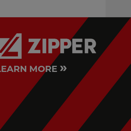
KSM5L
»
LEARN MORE