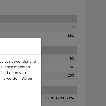
1
1.50
60
ebsite notwendig und
esuchen möchten.
150
Funktionen von
250
hnt werden. Sofern
9120039906874