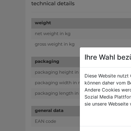
technical details
weight
net weight in kg
gross weight in kg
Ihre Wahl bez
packaging
packaging height in mm
Diese Website nutzt 
können daher vom Be
packaging width in mm
Andere Cookies werd
packaging length in mm
Sozial Media Plattf
sie unsere Webseite 
general data
EAN code