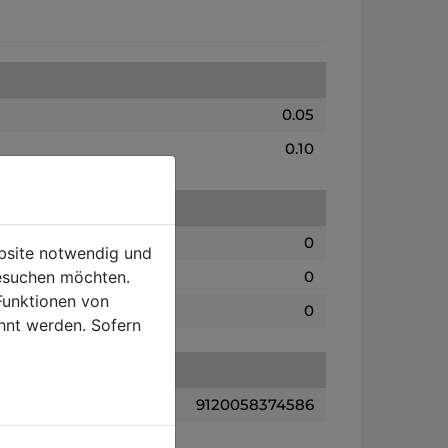
0.05
0.10
0
ebsite notwendig und
esuchen möchten.
0
Funktionen von
0
hnt werden. Sofern
9120058374586