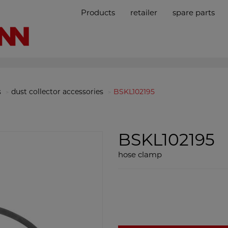
Products
retailer
spare parts
s
dust collector accessories
BSKL102195
BSKL102195
hose clamp