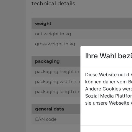
technical details
weight
net weight in kg
gross weight in kg
Ihre Wahl bez
packaging
packaging height in mm
Diese Website nutzt 
können daher vom Be
packaging width in mm
Andere Cookies werd
packaging length in mm
Sozial Media Plattf
sie unsere Webseite 
general data
EAN code