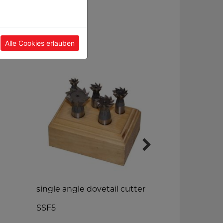
Alle Cookies erlauben
single angle dovetail cutter
arbor MK2/
SSF5
DMK216