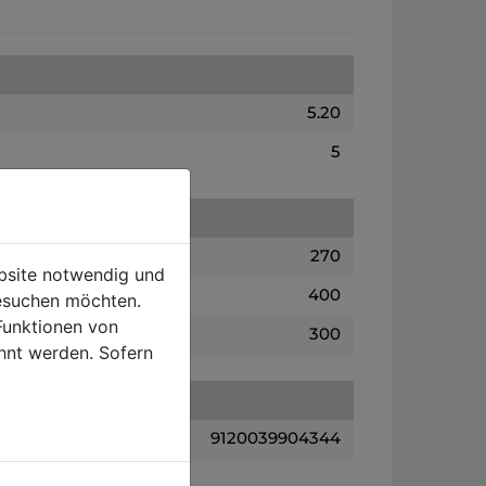
5.20
5
270
ebsite notwendig und
400
esuchen möchten.
Funktionen von
300
hnt werden. Sofern
9120039904344