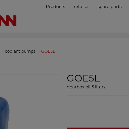
Products
retailer
spare parts
coolant pumps
GOE5L
GOE5L
gearbox oil 5 liters