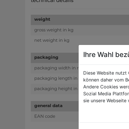
technical details
weight
gross weight in kg
net weight in kg
Ihre Wahl bez
packaging
packaging width in mm
Diese Website nutzt 
packaging length in mm
können daher vom Be
Andere Cookies werd
packaging height in mm
Sozial Media Plattf
sie unsere Webseite 
general data
EAN code