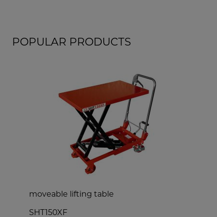
POPULAR PRODUCTS
moveable lifting table
w
j
SHT150XF