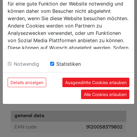
für eine gute Funktion der Website notwendig und
Ø100 x 31
roll diameter in mm
können daher vom Besucher nicht abgelehnt
werden, wenn Sie diese Website besuchen möchten.
weight
Andere Cookies werden von Partnern zu
Analysezwecken verwendet, oder um Funktionen
25.50
gross weight in kg
von Sozial Media Plattformen anbieten zu können.
24.20
net weight in kg
Diese können auf Wunsch abgelehnt werden. Sofern
sie unsere Webseite weiter nutzen, geben Sie
Einwilligung zu unseren Cookies.
Notwendig
Statistiken
packaging
740
packaging width in mm
Details anzeigen
Ausgewählte Cookies erlauben
830
packaging length in mm
Alle Cookies erlauben
140
packaging height in mm
general data
9120058379802
EAN code