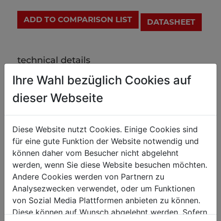
ADD TO COMPARISON LIST
DATASHEET
technical details
Ihre Wahl bezüglich Cookies auf
weight
dieser Webseite
net weight in kg
2.20
gross weight in kg
2.30
Diese Website nutzt Cookies. Einige Cookies sind
für eine gute Funktion der Website notwendig und
können daher vom Besucher nicht abgelehnt
packaging
werden, wenn Sie diese Website besuchen möchten.
packaging height in mm
133
Andere Cookies werden von Partnern zu
Analysezwecken verwendet, oder um Funktionen
packaging width in mm
331
von Sozial Media Plattformen anbieten zu können.
packaging length in mm
1.235
Diese können auf Wunsch abgelehnt werden. Sofern