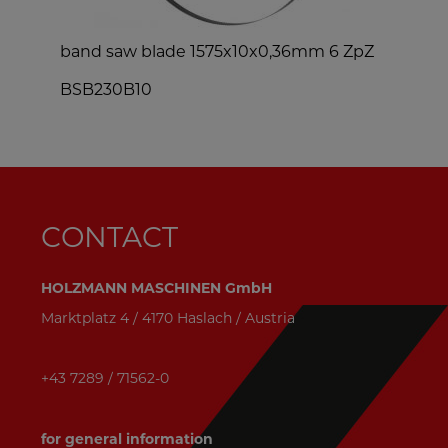
band saw blade 1575x10x0,36mm 6 ZpZ
d
BSB230B10
CONTACT
HOLZMANN MASCHINEN GmbH
Marktplatz 4 / 4170 Haslach / Austria
+43 7289 / 71562-0
for general information