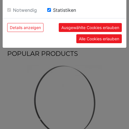
sie unsere Webseite weiter nutzen, geben Sie
Einwilligung zu unseren Cookies.
general data
Notwendig
Statistiken
EAN code
9120039905808
Details anzeigen
Ausgewählte Cookies erlauben
Alle Cookies erlauben
POPULAR PRODUCTS