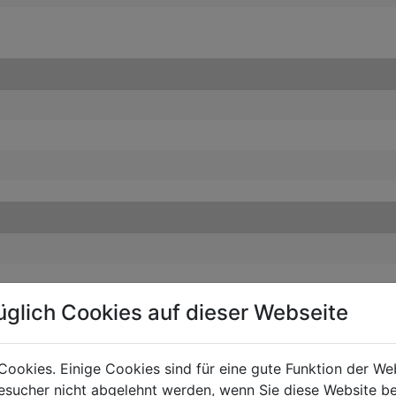
üglich Cookies auf dieser Webseite
ODUCT ACCESSORIES
Cookies. Einige Cookies sind für eine gute Funktion der W
sucher nicht abgelehnt werden, wenn Sie diese Website b