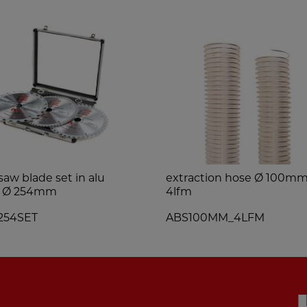
saw blade set in alu
extraction hose Ø 100m
e Ø 254mm
4lfm
254SET
ABS100MM_4LFM