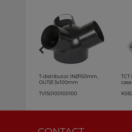
 Ø 6-8-10-
T-distributor: INØ150mm,
TCT 
OUTØ 3x100mm
cas
TV150100100100
KSB
CONTACT