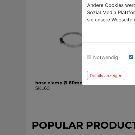
Andere Cookies werd
Sozial Media Plattf
sie unsere Webseite 
Notwendig
Details anzeigen
hose clamp Ø 60mm
SKL60
POPULAR PRODUC