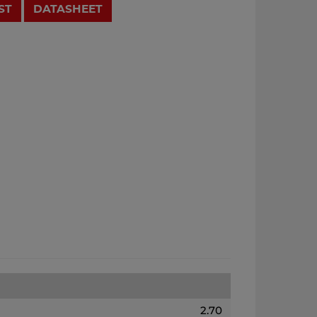
ST
DATASHEET
2.70