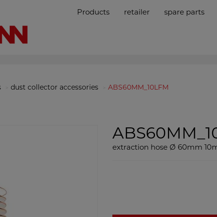
Products
retailer
spare parts
s
dust collector accessories
ABS60MM_10LFM
ABS60MM_1
extraction hose Ø 60mm 10