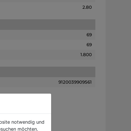
2.80
69
69
1.800
9120039909561
ebsite notwendig und
esuchen möchten.