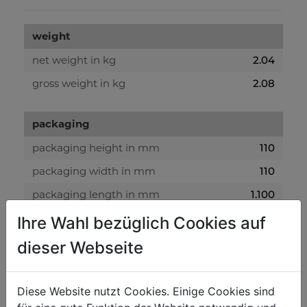
weight
net weight in kg
2.04
gross weight in kg
2.08
packaging
packaging height in mm
110
packaging width in mm
110
packaging length in mm
1.100
Ihre Wahl bezüglich Cookies auf
general data
dieser Webseite
EAN code
9120039905303
Diese Website nutzt Cookies. Einige Cookies sind