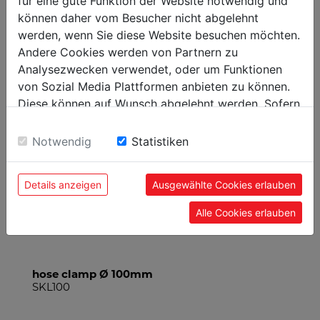
für eine gute Funktion der Website notwendig und
können daher vom Besucher nicht abgelehnt
RECOMMENDED PRODUCT
werden, wenn Sie diese Website besuchen möchten.
Andere Cookies werden von Partnern zu
ACCESSORIES
Analysezwecken verwendet, oder um Funktionen
von Sozial Media Plattformen anbieten zu können.
Diese können auf Wunsch abgelehnt werden. Sofern
sie unsere Webseite weiter nutzen, geben Sie
Einwilligung zu unseren Cookies.
Notwendig
Statistiken
Details anzeigen
Ausgewählte Cookies erlauben
Alle Cookies erlauben
hose clamp Ø 100mm
SKL100