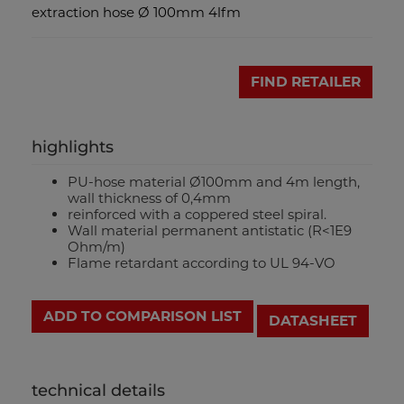
extraction hose Ø 100mm 4lfm
FIND RETAILER
highlights
PU-hose material Ø100mm and 4m length,
wall thickness of 0,4mm
reinforced with a coppered steel spiral.
Wall material permanent antistatic (R<1E9
Ohm/m)
Flame retardant according to UL 94-VO
ADD TO COMPARISON LIST
DATASHEET
technical details