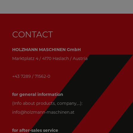
CONTACT
HOLZMANN MASCHINEN GmbH
Marktplatz 4 / 4170 Haslach / Austria
+43 7289 / 71562-0
for general information
(Info about products, company,...):
info@holzmann-maschinen.at
for after-sales service