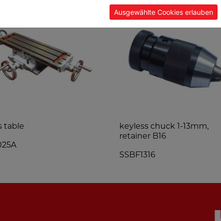
Ausgewählte Cookies erlauben
s table
keyless chuck 1-13mm,
retainer B16
025A
SSBF1316