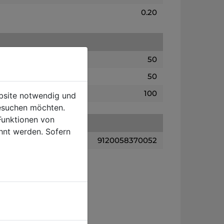
0.20
50
50
100
ebsite notwendig und
esuchen möchten.
Funktionen von
hnt werden. Sofern
9120058370052