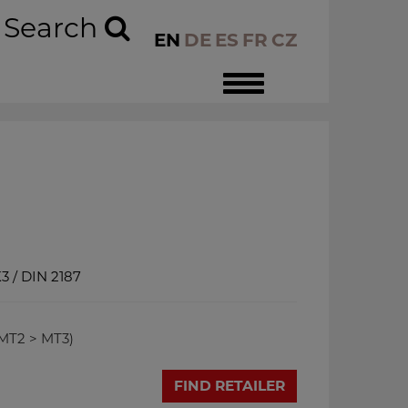
Search
EN
DE
ES
FR
CZ
Toggle
navigation
3 / DIN 2187
(MT2 > MT3)
FIND RETAILER