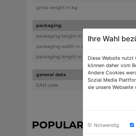
gross weight in kg
packaging
packaging height in mm
Ihre Wahl bez
packaging width in mm
packaging length in mm
Diese Website nutzt 
können daher vom Be
Andere Cookies werd
general data
Sozial Media Plattf
EAN code
sie unsere Webseite 
POPULAR PRODUC
Notwendig