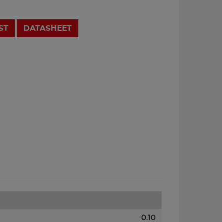
ST
DATASHEET
0.10