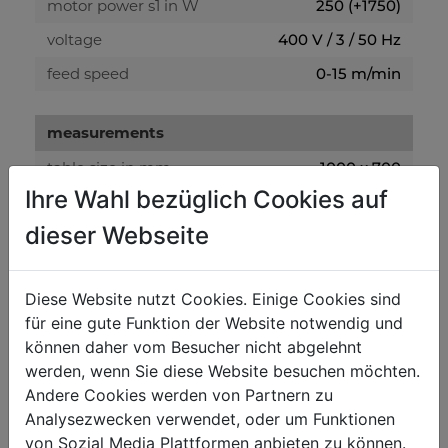
motor power s1 in W
250 (+1750)
voltage
400 V / 3 / 50 Hz
feed speed
0-15 m/min
measurements
table size in mm
1000 x 700
Ihre Wahl bezüglich Cookies auf
table height in mm
850
dieser Webseite
workpiece measurements
min. workpiece thickness in mm
10
Diese Website nutzt Cookies. Einige Cookies sind
für eine gute Funktion der Website notwendig und
max. workpiece thickness in mm
50
können daher vom Besucher nicht abgelehnt
werden, wenn Sie diese Website besuchen möchten.
edge banding
Andere Cookies werden von Partnern zu
Analysezwecken verwendet, oder um Funktionen
edge width in mm
13 - 54
von Sozial Media Plattformen anbieten zu können.