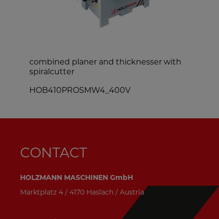
combined planer and thicknesser with
c
spiralcutter
HOB410PROSMW4_400V
CONTACT
HOLZMANN MASCHINEN GmbH
Marktplatz 4 / 4170 Haslach / Austria